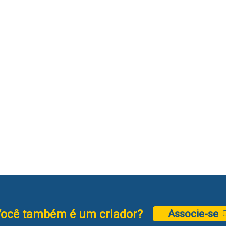
ocê também é um criador?
Associe-se