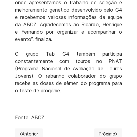
onde apresentamos o trabalho de seleção e
melhoramento genético desenvolvido pelo G4
e recebemos valiosas informações da equipe
da ABCZ. Agradecemos ao Ricardo, Henrique
e Fernando por organizar e acompanhar o
evento”, finaliza.
O grupo Tab G4 também participa
constantemente com touros no PNAT
(Programa Nacional de Avaliação de Touros
Jovens). O rebanho colaborador do grupo
recebe as doses de sêmen do programa para
o teste de progênie.
Fonte: ABCZ
Anterior
Próximo
Artigo anterior: 17ª ExpoGenética: Avaliações Genética
Próximo artigo: 