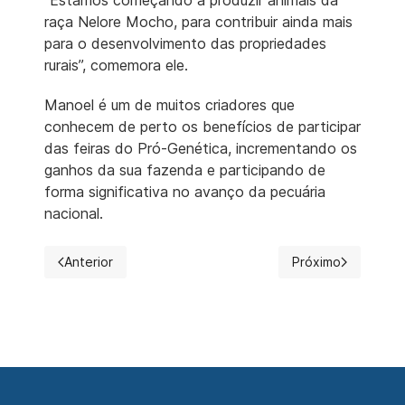
raça Nelore Mocho, para contribuir ainda mais
para o desenvolvimento das propriedades
rurais”, comemora ele.
​​​​​​​Manoel é um de muitos criadores que
conhecem de perto os benefícios de participar
das feiras do Pró-Genética, incrementando os
ganhos da sua fazenda e participando de
forma significativa no avanço da pecuária
nacional.
Anterior
Próximo
Artigo anterior: Campeã Novilha Menor da ExpoZebu 2023
Próximo artigo: G